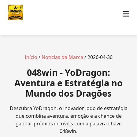
Início
/
Notícias da Marca
/ 2026-04-30
048win - YoDragon:
Aventura e Estratégia no
Mundo dos Dragões
Descubra YoDragon, o inovador jogo de estratégia
que combina aventura, emoção e a chance de
ganhar prêmios incríveis com a palavra-chave
048win.