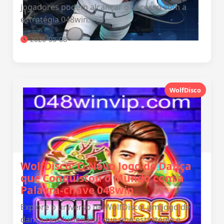
jogadores podem alcançar o sucesso com a
estratégia 048win.
2026-05-08
WolfDisco
WolfDisco: O Novo Jogo de Dança
que Conquistou o Mundo com a
Palavra-chave 048win
Explore o universo de WolfDisco, um jogo de
dança revolucionário que une estratégia e