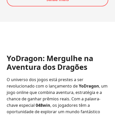
YoDragon: Mergulhe na
Aventura dos Dragões
O universo dos jogos está prestes a ser
revolucionado com o lançamento de
YoDragon
, um
jogo online que combina aventura, estratégia e a
chance de ganhar prêmios reais. Com a palavra-
chave especial
048win
, os jogadores têm a
oportunidade de explorar um mundo fantástico