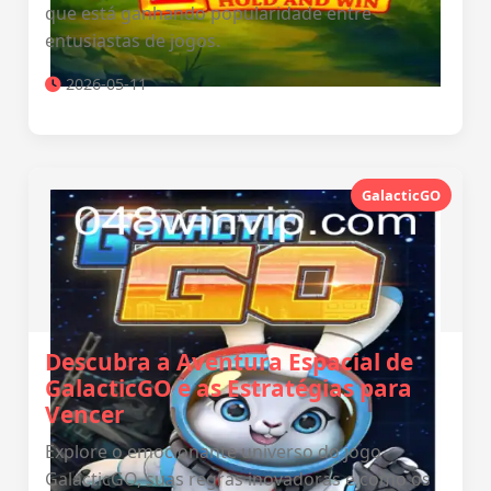
que está ganhando popularidade entre
entusiastas de jogos.
2026-05-11
GalacticGO
Descubra a Aventura Espacial de
GalacticGO e as Estratégias para
Vencer
Explore o emocionante universo do jogo
GalacticGO, suas regras inovadoras e como os