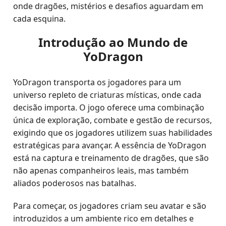
onde dragões, mistérios e desafios aguardam em
cada esquina.
Introdução ao Mundo de
YoDragon
YoDragon transporta os jogadores para um
universo repleto de criaturas místicas, onde cada
decisão importa. O jogo oferece uma combinação
única de exploração, combate e gestão de recursos,
exigindo que os jogadores utilizem suas habilidades
estratégicas para avançar. A essência de YoDragon
está na captura e treinamento de dragões, que são
não apenas companheiros leais, mas também
aliados poderosos nas batalhas.
Para começar, os jogadores criam seu avatar e são
introduzidos a um ambiente rico em detalhes e