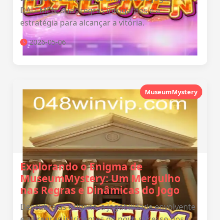
DALEMEN, suas regras intrigantes e a
estratégia para alcançar a vitória.
2026-05-06
MuseumMystery
Explorando o Enigma de
MuseumMystery: Um Mergulho
nas Regras e Dinâmicas do Jogo
Descubra as origens, a jogabilidade envolvente
e as regras intrigantes do novo sucesso dos