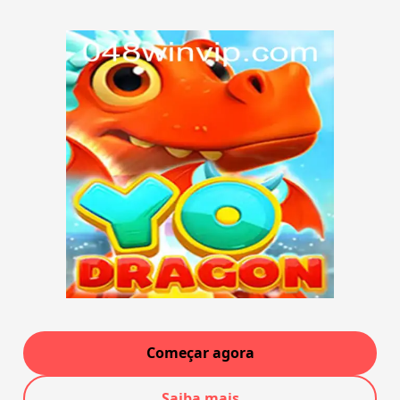
Começar agora
Saiba mais