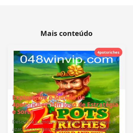
Mais conteúdo
4potsriches
Explorando o Mundo de
4potsriches: Um Jogo de Estratégia
e Sorte
Descubra o emocionante jogo de estratégia e
azar, 4potsriches, com a palavra-chave 048win,