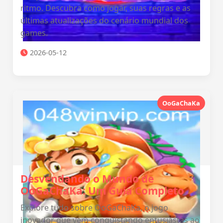
ritmo. Descubra como jogar, suas regras e as
últimas atualizações do cenário mundial dos
games.
2026-05-12
OoGaChaKa
Desvendando o Mundo de
OoGaChaKa: Um Guia Completo
Explore tudo sobre OoGaChaKa, o jogo
inovador que vem conquistando entusiastas ao