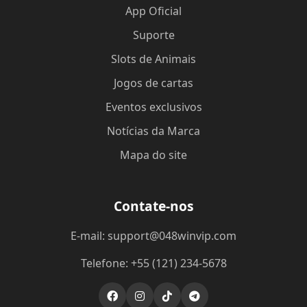
App Oficial
Suporte
Slots de Animais
Jogos de cartas
Eventos exclusivos
Notícias da Marca
Mapa do site
Contate-nos
E-mail:
support@048winvip.com
Telefone: +55 (121) 234-5678