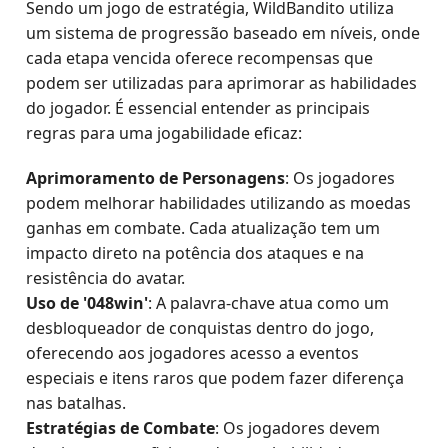
Sendo um jogo de estratégia, WildBandito utiliza
um sistema de progressão baseado em níveis, onde
cada etapa vencida oferece recompensas que
podem ser utilizadas para aprimorar as habilidades
do jogador. É essencial entender as principais
regras para uma jogabilidade eficaz:
Aprimoramento de Personagens
: Os jogadores
podem melhorar habilidades utilizando as moedas
ganhas em combate. Cada atualização tem um
impacto direto na potência dos ataques e na
resistência do avatar.
Uso de '048win'
: A palavra-chave atua como um
desbloqueador de conquistas dentro do jogo,
oferecendo aos jogadores acesso a eventos
especiais e itens raros que podem fazer diferença
nas batalhas.
Estratégias de Combate
: Os jogadores devem