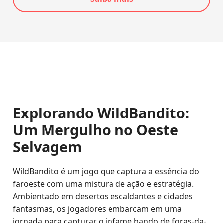
Explorando WildBandito:
Um Mergulho no Oeste
Selvagem
WildBandito é um jogo que captura a essência do
faroeste com uma mistura de ação e estratégia.
Ambientado em desertos escaldantes e cidades
fantasmas, os jogadores embarcam em uma
jornada para capturar o infame bando de foras-da-