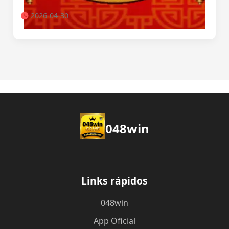
2026-04-30
048win
Links rápidos
048win
App Oficial