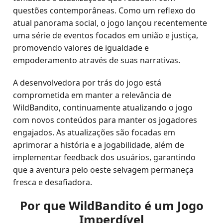
questões contemporâneas. Como um reflexo do
atual panorama social, o jogo lançou recentemente
uma série de eventos focados em união e justiça,
promovendo valores de igualdade e
empoderamento através de suas narrativas.
A desenvolvedora por trás do jogo está
comprometida em manter a relevância de
WildBandito, continuamente atualizando o jogo
com novos conteúdos para manter os jogadores
engajados. As atualizações são focadas em
aprimorar a história e a jogabilidade, além de
implementar feedback dos usuários, garantindo
que a aventura pelo oeste selvagem permaneça
fresca e desafiadora.
Por que WildBandito é um Jogo
Imperdível