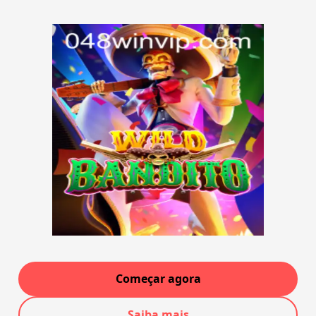
Começar agora
Saiba mais