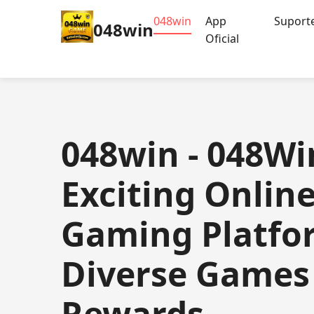
048win
App
Suport
048win
Oficial
048win - 048Win
Exciting Onlin
Gaming Platfo
Diverse Games
Rewards