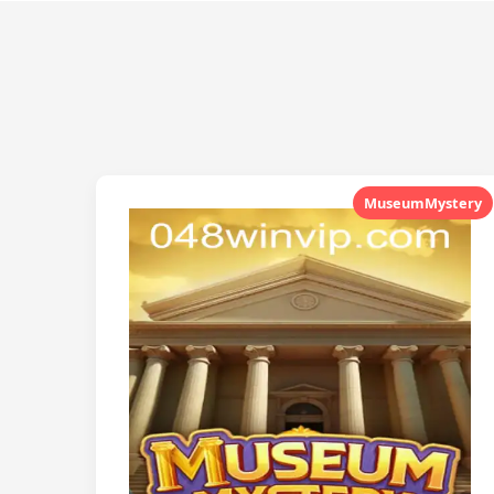
MuseumMystery