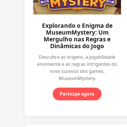
Explorando o Enigma de
MuseumMystery: Um
Mergulho nas Regras e
Dinâmicas do Jogo
Descubra as origens, a jogabilidade
envolvente e as regras intrigantes do
novo sucesso dos games,
MuseumMystery.
Participe agora