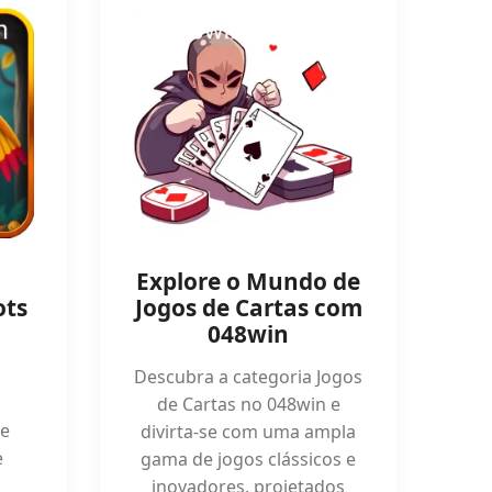
Explore o Mundo de
ots
Jogos de Cartas com
048win
Descubra a categoria Jogos
de Cartas no 048win e
de
divirta-se com uma ampla
e
gama de jogos clássicos e
inovadores, projetados