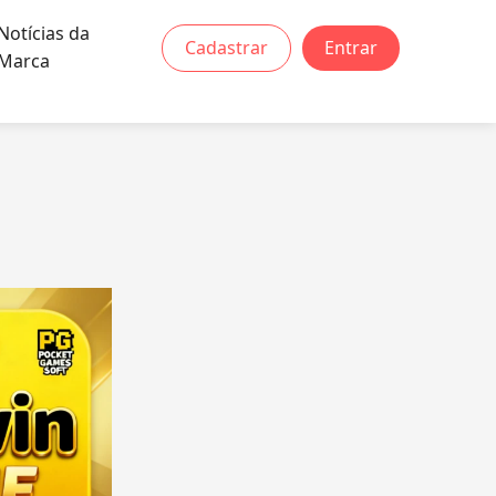
Notícias da
Cadastrar
Entrar
Marca