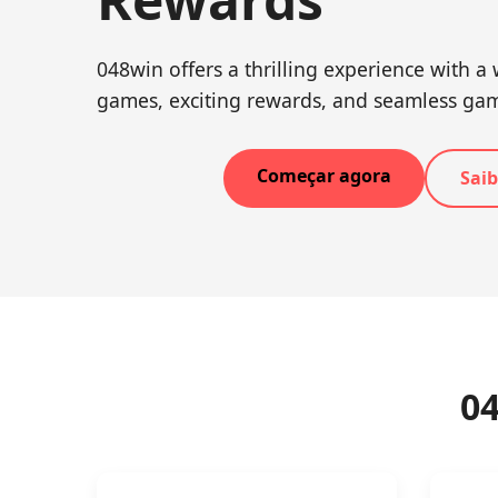
048win offers a thrilling experience with a
games, exciting rewards, and seamless ga
Começar agora
Sai
04