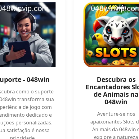
uporte - 048win
Descubra os
Encantadores Sl
scubra como o suporte
de Animais na
048win transforma sua
048win
periência de jogo com
Aventure-se nos
endimento dedicado e
apaixonantes Slots 
luções personalizadas.
Animais da 048win 
ua satisfação é nossa
explore a natureza
prioridade.