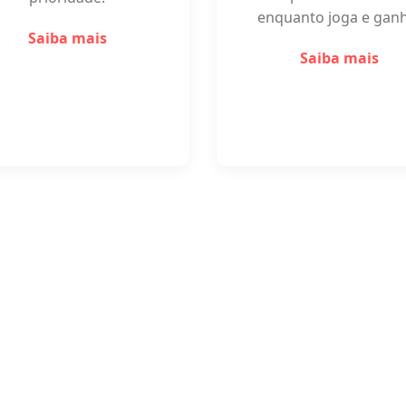
enquanto joga e ganh
Saiba mais
Saiba mais