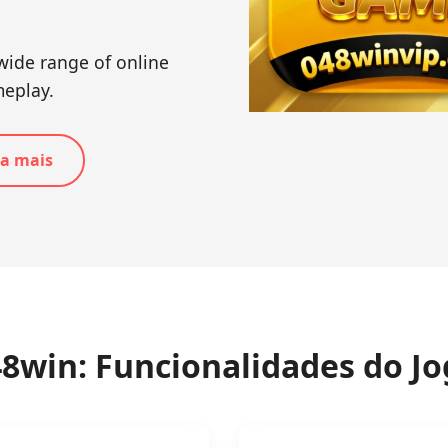
 wide range of online
meplay.
ba mais
8win: Funcionalidades do J