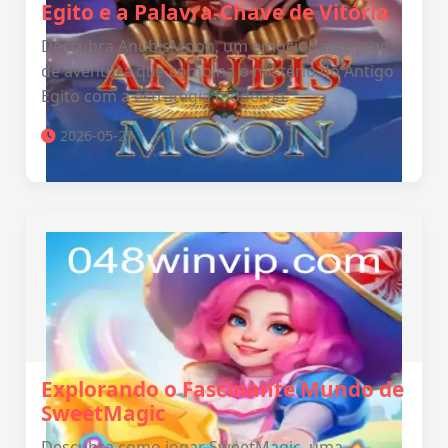
Egito e a Palavra-Chave de Vitória
Descubra AnubisMoon, um emocionante jogo
de aventura que combina o mistério do Antigo
Egito com a estratégia moderna.
2026-05-25
Explorando o Fascinante Mundo de
SweetMagic
Descubra como jogar SweetMagic, uma