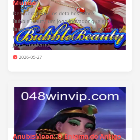
Mundo
Descubra todos os detalhes sobre
BubbleBeauty, um jogo inovador que está
fazendo sucesso. Saiba como jogar e as regras
envolvidas enquanto explora o fenômeno dos
jogos modernos.
2026-05-27
AnubisMoon: O Enigma do Antigo