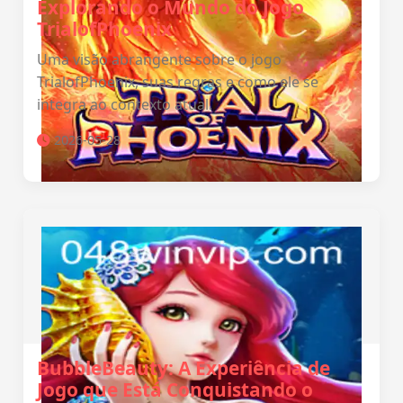
Explorando o Mundo do Jogo
TrialofPhoenix
Uma visão abrangente sobre o jogo
TrialofPhoenix, suas regras e como ele se
integra ao contexto atual.
2026-05-28
BubbleBeauty: A Experiência de
Jogo que Está Conquistando o