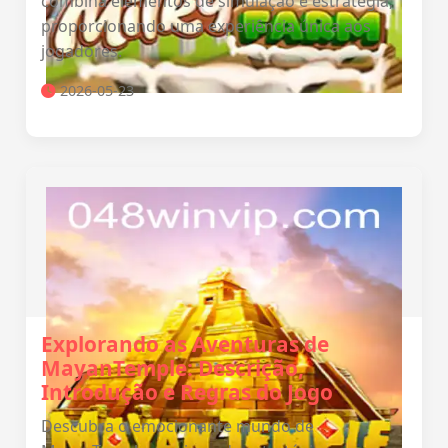
combina elementos de simulação e estratégia,
proporcionando uma experiência única aos
jogadores.
2026-05-23
Explorando as Aventuras de
MayanTemple: Descrição,
Introdução e Regras do Jogo
Descubra o emocionante mundo de