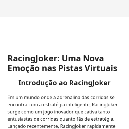
RacingJoker: Uma Nova
Emoção nas Pistas Virtuais
Introdução ao RacingJoker
Em um mundo onde a adrenalina das corridas se
encontra com a estratégia inteligente, RacingJoker
surge como um jogo inovador que cativa tanto
entusiastas de corridas quanto fãs de estratégia.
Lançado recentemente, RacingJoker rapidamente