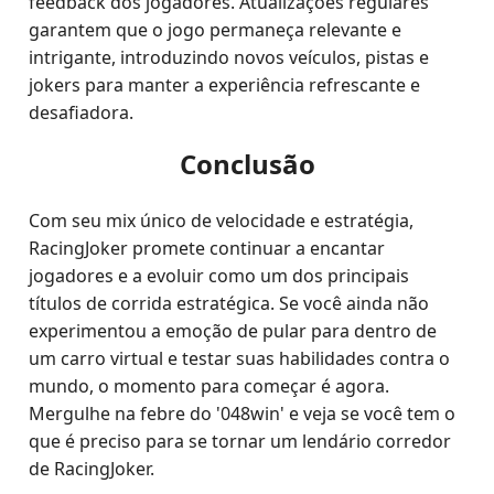
feedback dos jogadores. Atualizações regulares
garantem que o jogo permaneça relevante e
intrigante, introduzindo novos veículos, pistas e
jokers para manter a experiência refrescante e
desafiadora.
Conclusão
Com seu mix único de velocidade e estratégia,
RacingJoker promete continuar a encantar
jogadores e a evoluir como um dos principais
títulos de corrida estratégica. Se você ainda não
experimentou a emoção de pular para dentro de
um carro virtual e testar suas habilidades contra o
mundo, o momento para começar é agora.
Mergulhe na febre do '048win' e veja se você tem o
que é preciso para se tornar um lendário corredor
de RacingJoker.