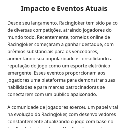
Impacto e Eventos Atuais
Desde seu lançamento, RacingJoker tem sido palco
de diversas competições, atraindo jogadores do
mundo todo. Recentemente, torneios online de
RacingJoker começaram a ganhar destaque, com
prêmios substanciais para os vencedores,
aumentando sua popularidade e consolidando a
reputação do jogo como um esporte eletrônico
emergente. Esses eventos proporcionam aos
jogadores uma plataforma para demonstrar suas
habilidades e para marcas patrocinadoras se
conectarem com um público apaixonado.
A comunidade de jogadores exerceu um papel vital
na evolução do RacingJoker, com desenvolvedores
constantemente atualizando o jogo com base no