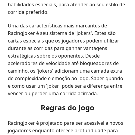
habilidades especiais, para atender ao seu estilo de
corrida preferido.
Uma das características mais marcantes de
RacingJoker é seu sistema de 'jokers'. Estes são
cartas especiais que os jogadores podem utilizar
durante as corridas para ganhar vantagens
estratégicas sobre os oponentes. Desde
aceleradores de velocidade até bloqueadores de
caminho, os 'jokers' adicionam uma camada extra
de complexidade e emoção ao jogo. Saber quando
e como usar um 'joker' pode ser a diferença entre
vencer ou perder uma corrida acirrada.
Regras do Jogo
RacingJoker é projetado para ser acessível a novos
jogadores enquanto oferece profundidade para