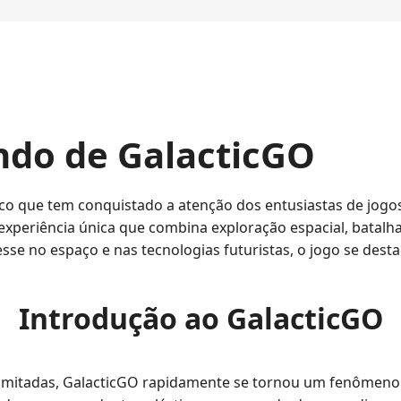
do de GalacticGO
tico que tem conquistado a atenção dos entusiastas de jo
experiência única que combina exploração espacial, batalh
sse no espaço e nas tecnologias futuristas, o jogo se des
Introdução ao GalacticGO
limitadas, GalacticGO rapidamente se tornou um fenômeno g