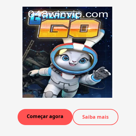
Começar agora
Saiba mais