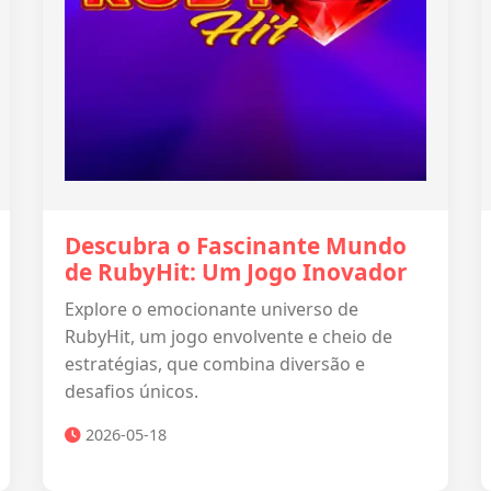
Descubra o Fascinante Mundo
de RubyHit: Um Jogo Inovador
Explore o emocionante universo de
RubyHit, um jogo envolvente e cheio de
estratégias, que combina diversão e
desafios únicos.
2026-05-18