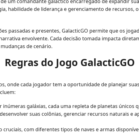
de um comandante galáctico encarregado de expandir sua i
ia, habilidade de liderança e gerenciamento de recursos, o
ações passadas e presentes, GalacticGO permite que os jo
narrativa envolvente. Cada decisão tomada impacta direta
 mudanças de cenário.
Regras do Jogo GalacticGO
os, onde cada jogador tem a oportunidade de planejar su
ncluem:
 inúmeras galáxias, cada uma repleta de planetas únicos 
senvolver suas colônias, gerenciar recursos naturais e ap
 cruciais, com diferentes tipos de naves e armas disponívei