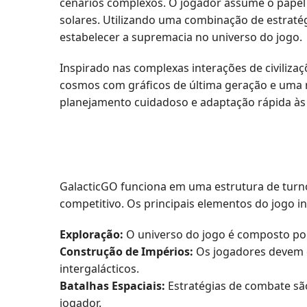
cenários complexos. O jogador assume o papel 
solares. Utilizando uma combinação de estratég
estabelecer a supremacia no universo do jogo.
Inspirado nas complexas interações de civiliz
cosmos com gráficos de última geração e uma 
planejamento cuidadoso e adaptação rápida às
GalacticGO funciona em uma estrutura de turn
competitivo. Os principais elementos do jogo i
Exploração:
O universo do jogo é composto por
Construção de Impérios:
Os jogadores devem de
intergalácticos.
Batalhas Espaciais:
Estratégias de combate são
jogador.