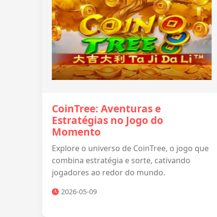
CoinTree: Aventuras e
Estratégias no Jogo do
Momento
Explore o universo de CoinTree, o jogo que
combina estratégia e sorte, cativando
jogadores ao redor do mundo.
2026-05-09