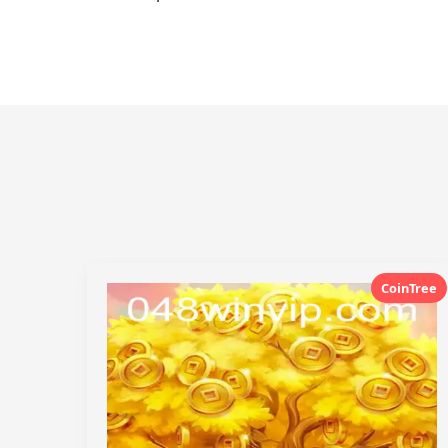
CoinTree