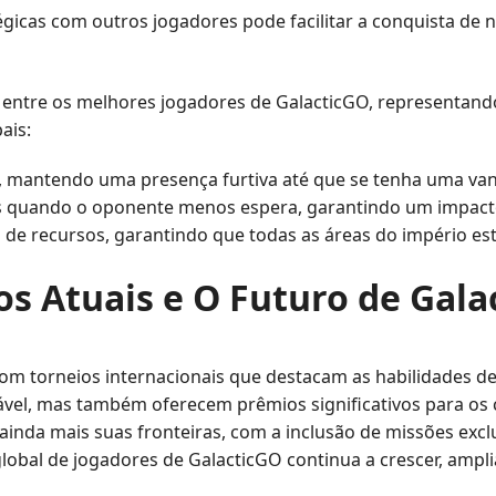
gicas com outros jogadores pode facilitar a conquista de n
entre os melhores jogadores de GalacticGO, representando 
ais:
 mantendo uma presença furtiva até que se tenha uma van
 quando o oponente menos espera, garantindo um impac
o de recursos, garantindo que todas as áreas do império e
os Atuais e O Futuro de Gala
m torneios internacionais que destacam as habilidades d
el, mas também oferecem prêmios significativos para os 
ainda mais suas fronteiras, com a inclusão de missões excl
lobal de jogadores de GalacticGO continua a crescer, ampl