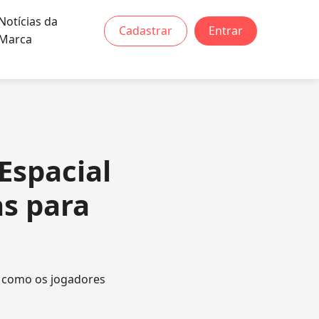
Notícias da
Cadastrar
Entrar
Marca
Espacial
as para
e como os jogadores